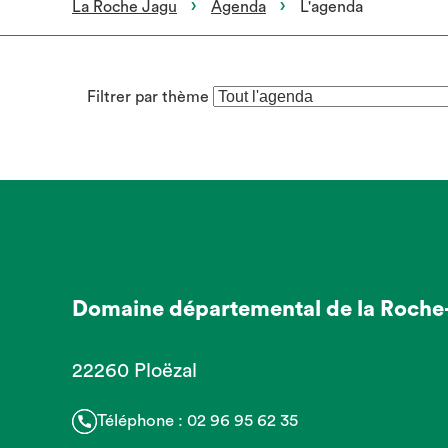
La Roche Jagu
Agenda
L'agenda
Filtrer par thème
(rechargement
de
la
page
après
sélection)
Domaine départemental de la Roche
22260 Ploëzal
Téléphone :
02 96 95 62 35