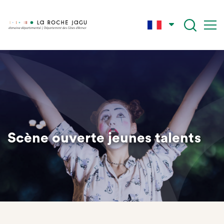
Aller
au
contenu
principal
Scène ouverte jeunes talents