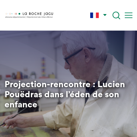
Aller
au
contenu
principal
Projection-rencontre : Lucien
Pouëdras dans l’éden de son
enfance