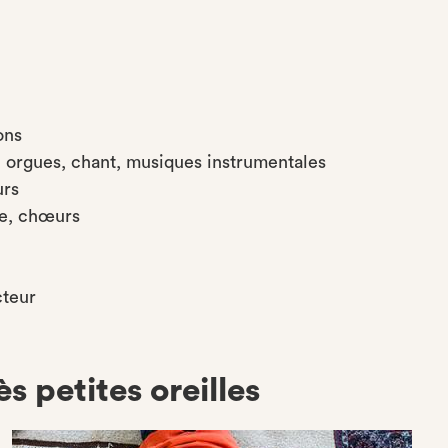
ons
orgues, chant, musiques instrumentales
urs
se, chœurs
cteur
ès petites oreilles