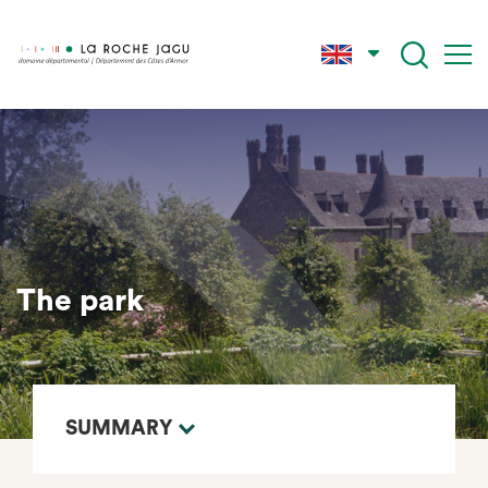
Skip
to
main
content
The park
SUMMARY