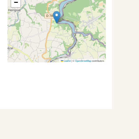
−
Leaflet
|
©
OpenStreetMap
contributors