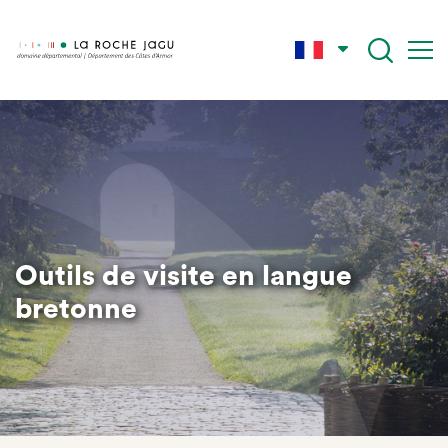
Skip
to
main
content
Outils de visite en langue
bretonne