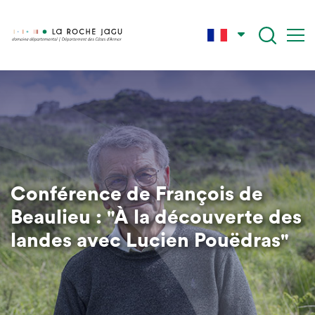
Aller
au
contenu
principal
Conférence de François de
Beaulieu : "À la découverte des
landes avec Lucien Pouëdras"