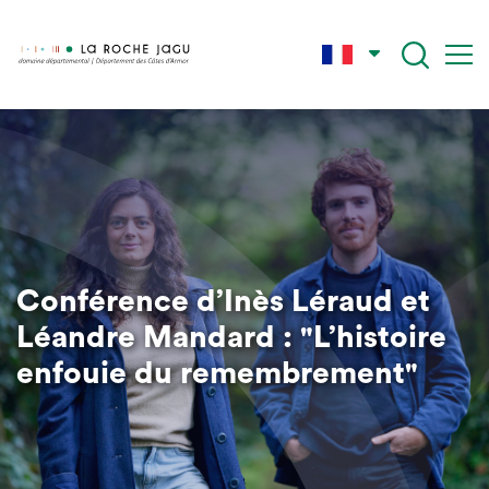
Aller
au
contenu
principal
Conférence d’Inès Léraud et
Léandre Mandard : "L’histoire
enfouie du remembrement"