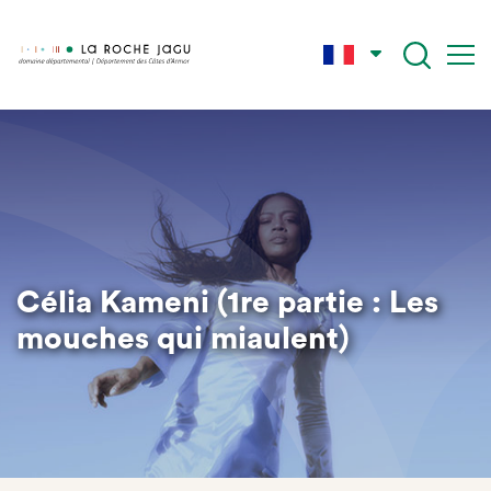
Aller
au
contenu
principal
Célia Kameni (1re partie : Les
mouches qui miaulent)