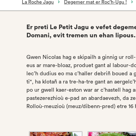
La Roche Jagu
Degemer mat er Roc’h-Ugu !
Er preti Le Petit Jagu e vefet degemer
Domani, evit tremen un ehan lipous.
Gwen Nicolas hag e skipailh a ginnig ur rol
eus ar mare-bloaz, produet gant al labour-do
lec’h dudius eo ma c’haller debriñ boued a ga
ti", ha klotañ a ra tre-ha-tre gant an aergel
po ur gwell kaer-eston war ar c’hastell hag ar
pastezerezhioù e-pad an abardaevezh, da ze
Rolloù-meuzioù (meuz/dibenn-pred) etre 16 