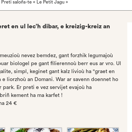
Preti saloñs-te « Le Petit Jagu »
et en ul lec’h dibar, e kreizig-kreiz an
l-meuzioù nevez bemdez, gant forzhik legumajoù
uar biologel pe gant filierennoù berr eus ar vro. Ul
lite, simpl, keginet gant kalz livioù ha "graet en
c’h e liorzhoù an Domani. War ar savenn doennet ho
 park. Er preti e vez servijet evajoù ha
briñ kement ha ma karfet !
ha 24 €