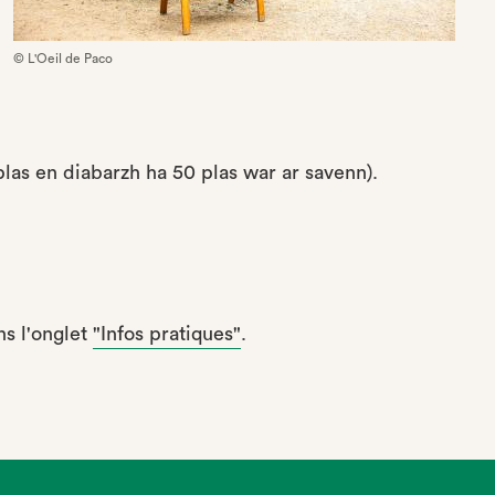
© L'Oeil de Paco
 plas en diabarzh ha 50 plas war ar savenn).
ns l'onglet
"Infos pratiques"
.