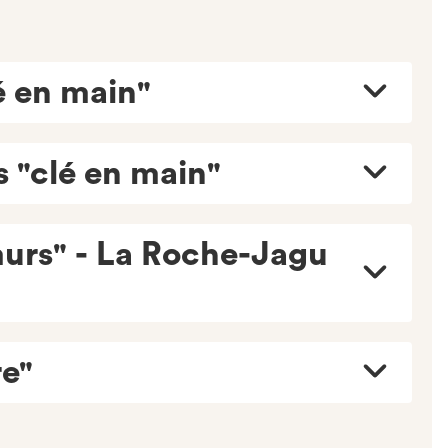
é en main"
 "clé en main"
murs" - La Roche-Jagu
e"