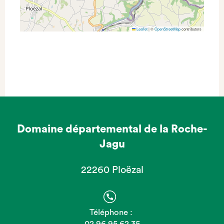
Leaflet
|
©
OpenStreetMap
contributors
Domaine départemental de la Roche-
Jagu
22260 Ploëzal
Téléphone :
02 96 95 62 35