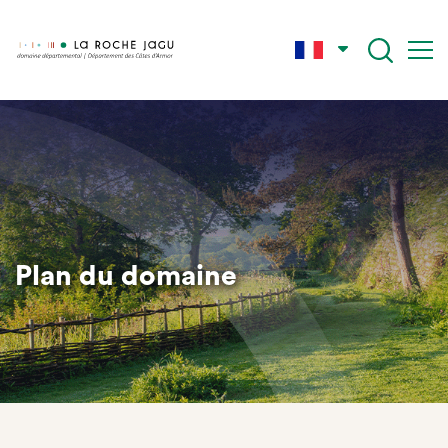
Skip
to
main
content
Plan du domaine