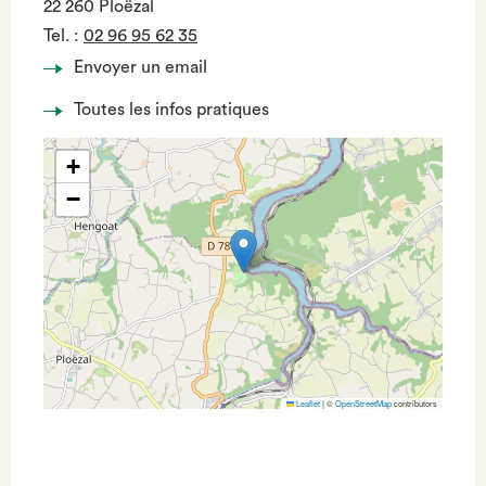
22 260 Ploëzal
Tel.
:
02 96 95 62 35
Envoyer un email
Toutes les infos pratiques
+
−
Leaflet
|
©
OpenStreetMap
contributors