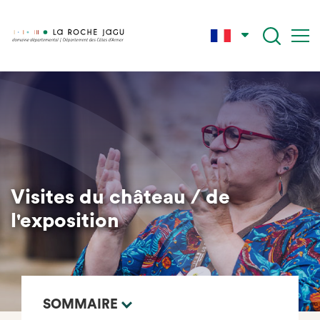
Skip
to
main
content
Visites du château / de
l'exposition
SOMMAIRE